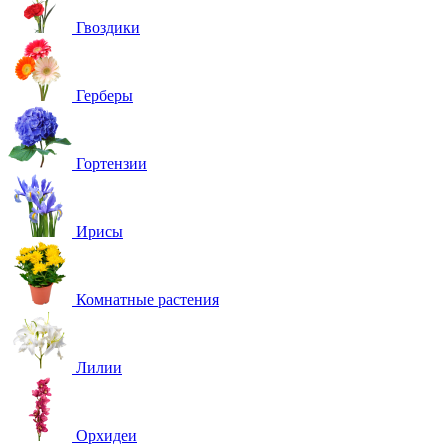
Гвоздики
Герберы
Гортензии
Ирисы
Комнатные растения
Лилии
Орхидеи