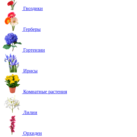
Гвоздики
Герберы
Гортензии
Ирисы
Комнатные растения
Лилии
Орхидеи