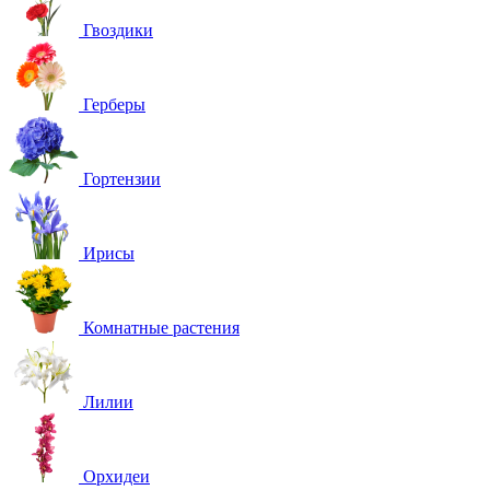
Гвоздики
Герберы
Гортензии
Ирисы
Комнатные растения
Лилии
Орхидеи