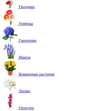
Гвоздики
Герберы
Гортензии
Ирисы
Комнатные растения
Лилии
Орхидеи