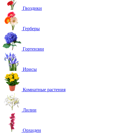
Гвоздики
Герберы
Гортензии
Ирисы
Комнатные растения
Лилии
Орхидеи